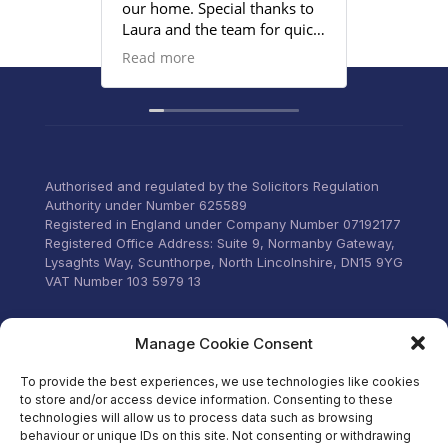
our home. Special thanks to
satisfied
Laura and the team for quick
provided
responses and being
Read more
proactive to meet our
deadlines. Highly
recommend their services to
anyone that wants everything
under control with little
stress.
Authorised and regulated by the Solicitors Regulation
Authority under Number 625589
Registered in England under Company Number 07192177
Registered Office Address: Suite 9, Normanby Gateway,
Lysaghts Way, Scunthorpe, North Lincolnshire, DN15 9YG
VAT Number 103 5979 13
Visit our Facebook
Manage Cookie Consent
To provide the best experiences, we use technologies like cookies
to store and/or access device information. Consenting to these
technologies will allow us to process data such as browsing
behaviour or unique IDs on this site. Not consenting or withdrawing