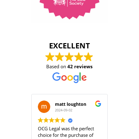
EXCELLENT
Based on
42 reviews
matt loughton
2024-09-02
2
OCG Legal was the perfect
Grace an
choice for the purchase of
efficient