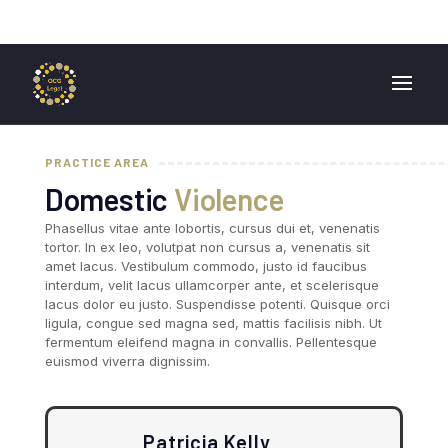
01724 840 400
enquiries@ocglegal.co.uk
PRACTICE AREA
Domestic
Violence
Phasellus vitae ante lobortis, cursus dui et, venenatis
tortor. In ex leo, volutpat non cursus a, venenatis sit
amet lacus. Vestibulum commodo, justo id faucibus
interdum, velit lacus ullamcorper ante, et scelerisque
lacus dolor eu justo. Suspendisse potenti. Quisque orci
ligula, congue sed magna sed, mattis facilisis nibh. Ut
fermentum eleifend magna in convallis. Pellentesque
euismod viverra dignissim.
Patricia Kelly