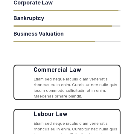
Corporate Law
98%
98%
Bankruptcy
92%
92%
Business Valuation
76%
76%
Commercial Law
Etiam sed neque iaculis diam venenatis
rhoncus eu in enim. Curabitur nec nulla quis
ipsum commodo sollicitudin et in enim.
Maecenas ornare blandit.
Labour Law
Etiam sed neque iaculis diam venenatis
rhoncus eu in enim. Curabitur nec nulla quis